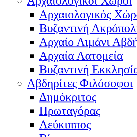
Αρχαιολογικοί Χώροι
Αρχαιολογικός Χώ
Βυζαντινή Ακρόπολ
Αρχαίο Λιμάνι Αβδ
Αρχαία Λατομεία
Βυζαντινή Εκκλησί
Αβδηρίτες Φιλόσοφοι
Δημόκριτος
Πρωταγόρας
Λεύκιππος