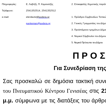
Πληροφορίες:
Ε. Λαβτζή, Π. Κεμανετζής
2. Επικεφαλής δημοτικής παρ
Τηλέφωνο:
2541352514, 2541352512
e-mail:
elenilavtzi
@avdera.gr
1. Πρόεδροι Συμβουλίων Τοπικ
pankeman@avdera.gr
2. Γενικός Γραμματέας του Δήμ
3. Προϊστάμενοι τμημάτων Δήμ
4. Νομικοί Σύμβουλοι του Δήμου
5. Νομικά Πρόσωπα του Δήμου
Π Ρ Ο Σ
Για Συνεδρίαση τη
Σας προσκαλώ σε δημόσια τακτική συ
του Πνευματικού Κέντρου Γενισέας
στις
2
μ.μ.
σύμφωνα με τις διατάξεις του άρθρ