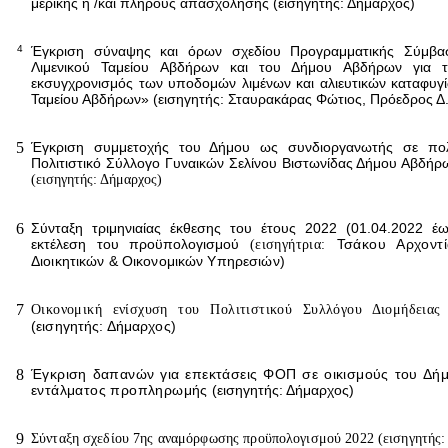
μερικής ή /και πλήρους απασχόλησης
(εισηγητής: Δήμαρχος)
4
Έγκριση σύναψης και όρων σχεδίου Προγραμματικής Σύμβα
Λιμενικού Ταμείου Αβδήρων και του Δήμου Αβδήρων για τ
εκσυγχρονισμός των υποδομών λιμένων και αλιευτικών καταφυγί
Ταμείου Αβδήρων» (εισηγητής: Σταυρακάρας Φώτιος, Πρόεδρος Δ
5
Έ
γκριση συμμετοχής του Δήμου ως συνδιοργανωτής σε πολ
Πολιτιστικό Σύλλογο Γυναικών Σελίνου Βιστωνίδας Δήμου Αβδήρω
(εισηγητής: Δήμαρχος)
6
Σύνταξη τριμηνιαίας έκθεσης του έτους 2022 (01.04.2022 έω
εκτέλεση του προϋπολογισμού
(εισηγήτρια:
Τσάκου Αρχοντ
Διοικητικών & Οικονομικών Υπηρεσιών)
7
Οικονομική ενίσχυση του Πολιτιστικού Συλλόγου Διομήδεια
(εισηγητής: Δήμαρχος)
8
Έγκριση δαπανών για επεκτάσεις ΦΟΠ σε οικισμούς του Δήμ
εντάλματος προπληρωμής
(εισηγητής: Δήμαρχος)
9
Σύνταξη σχεδίου 7ης αναμόρφωσης προϋπολογισμού 2022
(εισηγ
ητής: