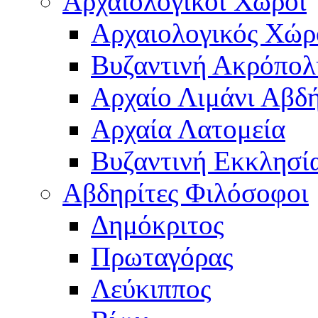
Αρχαιολογικοί Χώροι
Αρχαιολογικός Χώ
Βυζαντινή Ακρόπολ
Αρχαίο Λιμάνι Αβδ
Αρχαία Λατομεία
Βυζαντινή Εκκλησί
Αβδηρίτες Φιλόσοφοι
Δημόκριτος
Πρωταγόρας
Λεύκιππος