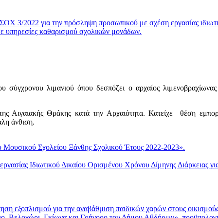
Χ 3/2022 για την πρόσληψη προσωπικού με σχέση εργασίας ιδιωτ
σε υπηρεσίες καθαρισμού σχολικών μονάδων.
ου σύγχρονου λιμανιού όπου δεσπόζει ο αρχαίος λιμενοβραχίωνας
ης Αιγαιακής Θράκης κατά την Αρχαιότητα. Κατείχε θέση εμπορ
λη άνθιση.
ουσικού Σχολείου Ξάνθης Σχολικού Έτους 2022-2023».
σίας Ιδιωτικού Δικαίου Ορισμένου Χρόνου Δίμηνης Διάρκειας για
 εξοπλισμού για την αναβάθμιση παιδικών χαρών στους οικισμού
ιο, Βελοχώρι, Γκίωνα και Γρήγορο του Δήμου Αβδήρων», προϋπολογ