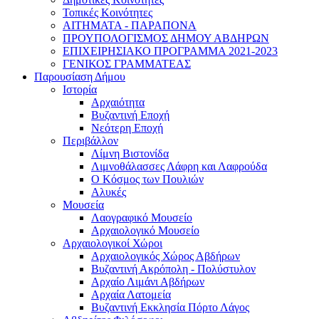
Τοπικές Κοινότητες
ΑΙΤΗΜΑΤΑ - ΠΑΡΑΠΟΝΑ
ΠΡΟΥΠΟΛΟΓΙΣΜΟΣ ΔΗΜΟΥ ΑΒΔΗΡΩΝ
ΕΠΙΧΕΙΡΗΣΙΑΚΟ ΠΡΟΓΡΑΜΜΑ 2021-2023
ΓΕΝΙΚΟΣ ΓΡΑΜΜΑΤΕΑΣ
Παρουσίαση Δήμου
Ιστορία
Αρχαιότητα
Βυζαντινή Εποχή
Νεότερη Εποχή
Περιβάλλον
Λίμνη Βιστονίδα
Λιμνοθάλασσες Λάφρη και Λαφρούδα
Ο Κόσμος των Πουλιών
Αλυκές
Μουσεία
Λαογραφικό Μουσείο
Αρχαιολογικό Μουσείο
Αρχαιολογικοί Χώροι
Αρχαιολογικός Χώρος Αβδήρων
Βυζαντινή Ακρόπολη - Πολύστυλον
Αρχαίο Λιμάνι Αβδήρων
Αρχαία Λατομεία
Βυζαντινή Εκκλησία Πόρτο Λάγος