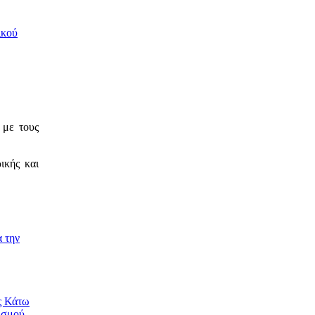
ικού
 με τους
ικής και
 την
ς Κάτω
ισμού