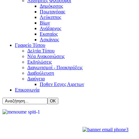
Αβδηρίτες Φιλόσοφοι
Δημόκριτος
Πρωταγόρας
Λεύκιππος
Βίων
Ανάξαρχος
Εκαταίος
Ασκάνιος
Γραφείο Τύπου
Δελτία Τύπου
Νέα Ανακοινώσεις
Εκδηλώσεις
Διαγωνισμοί - Προκηρύξεις
Διαβούλευση
Διαύγεια
Ποθεν Εσχες Αιρετων
Επικοινωνία