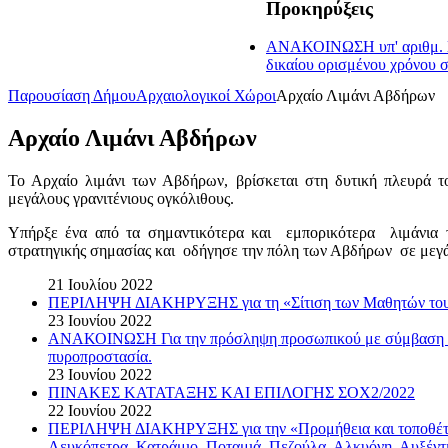
Προκηρύξεις
ΑΝΑΚΟΙΝΩΣΗ υπ' αριθμ. ΣΟ
δικαίου ορισμένου χρόνου 
Παρουσίαση Δήμου
Αρχαιολογικοί Χώροι
Αρχαίο Λιμάνι Αβδήρων
Αρχαίο Λιμάνι Αβδήρων
Το Αρχαίο λιμάνι των Αβδήρων, βρίσκεται στη δυτική πλευρά τ
μεγάλους γρανιτένιους ογκόλιθους.
Υπήρξε ένα από τα σημαντικότερα και εμπορικότερα λιμάνια τ
στρατηγικής σημασίας και οδήγησε την πόλη των Αβδήρων σε μεγά
21 Ιουλίου 2022
ΠΕΡΙΛΗΨΗ ΔΙΑΚΗΡΥΞΗΣ για τη «Σίτιση των Μαθητών του Μ
23 Ιουνίου 2022
ΑΝΑΚΟΙΝΩΣΗ Για την πρόσληψη προσωπικού με σύμβαση εργα
πυροπροστασία.
23 Ιουνίου 2022
ΠΙΝΑΚΕΣ ΚΑΤΑΤΑΞΗΣ ΚΑΙ ΕΠΙΛΟΓΗΣ ΣΟΧ2/2022
22 Ιουνίου 2022
ΠΕΡΙΛΗΨΗ ΔΙΑΚΗΡΥΞΗΣ για την «Προμήθεια και τοποθέτηση
Λευκόπετρα, Κατράμιο, Ποταμιά, Πεζούλα, Αλκυόνη, Αυξέντ