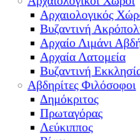
Αρχαιολογικοί Χώροι
Αρχαιολογικός Χώ
Βυζαντινή Ακρόπολ
Αρχαίο Λιμάνι Αβδ
Αρχαία Λατομεία
Βυζαντινή Εκκλησί
Αβδηρίτες Φιλόσοφοι
Δημόκριτος
Πρωταγόρας
Λεύκιππος